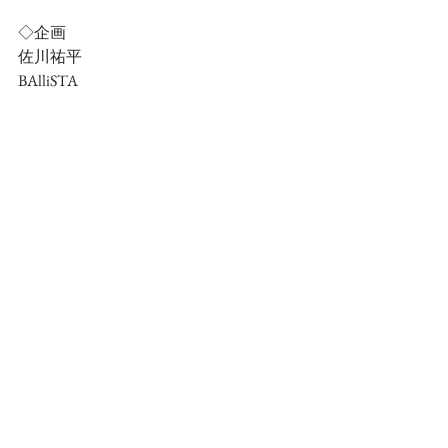
◇企画
佐川祐平
BAlliSTA
◇制作
BAlliSTA
☆公式HP
https://www.actfesproduction.com/
☆BAlliSTA公式Twitter
@balli_sta
◇テクニカルサポート
ATM
☆ ATM公式Twitter
@ATM_stage
☆公式HP
https://atmstagestaff.wixsite.com/websiteatm