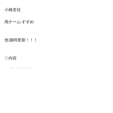
小橋杏佳
両チーム:すずめ
他 随時更新！！！
◇内容
短編朗読劇公演！！
★作品
両チーム : すずめ
Aチーム : ばいりんがる～ミミとヒカリ
の物語～