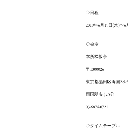
◇日程
2019年6月19日(水)〜6
◇会場
本所松坂亭
〒1300026
東京都墨田区両国2-9-
両国駅 徒歩5分
03-6874-0721
◇タイムテーブル