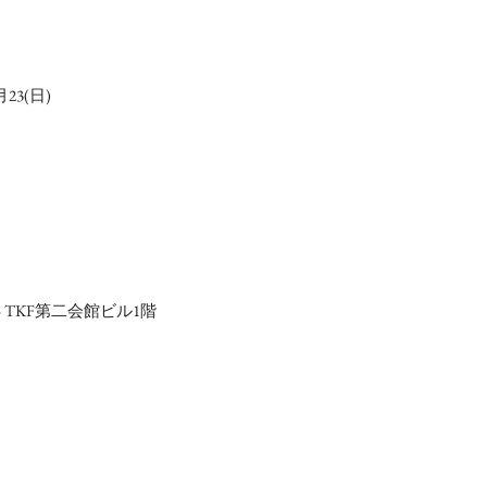
月23(日)
5 TKF第二会館ビル1階