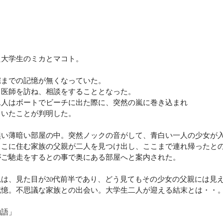
た大学生のミカとマコト。
宅までの記憶が無くなっていた。
る医師を訪ね、相談をすることとなった。
二人はボートでビーチに出た際に、突然の嵐に巻き込まれ
ていたことが判明した。
無い薄暗い部屋の中。突然ノックの音がして、青白い一人の少女が
ここに住む家族の父親が二人を見つけ出し、ここまで連れ帰ったと
がご馳走をするとの事で奥にある部屋へと案内された。
は、見た目が20代前半であり、どう見てもその少女の父親には見
記憶。不思議な家族との出会い。大学生二人が迎える結末とは・・
物語」