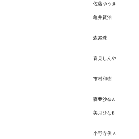
佐藤ゆうき
亀井賢治
森累珠
春見しんや
市村和樹
森亜沙奈A
美月ひなB
小野寺俊 A