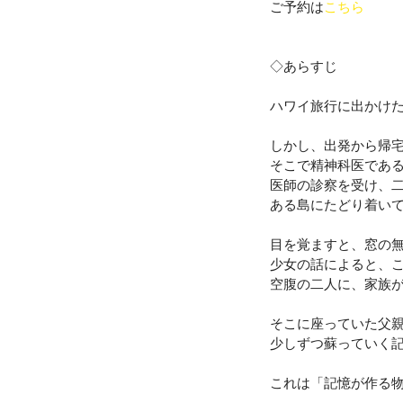
ご予約は
こちら
◇あらすじ
ハワイ旅行に出かけ
しかし、出発から帰
そこで精神科医であ
医師の診察を受け、
ある島にたどり着い
目を覚ますと、窓の
少女の話によると、
空腹の二人に、家族
そこに座っていた父親
少しずつ蘇っていく
これは「記憶が作る