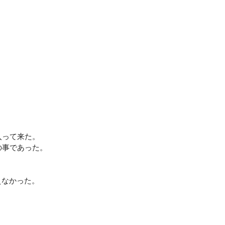
入って来た。
の事であった。
えなかった。
。