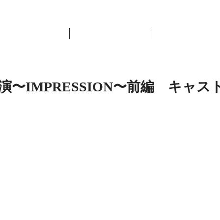
Home
News
BAlliSTA
TA公演〜IMPRESSION〜前編 キャ