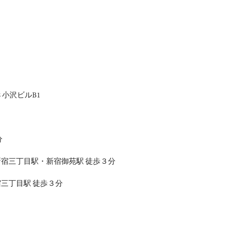
8 小沢ビルB1
分
宿三丁目駅・新宿御苑駅 徒歩３分
三丁目駅 徒歩３分