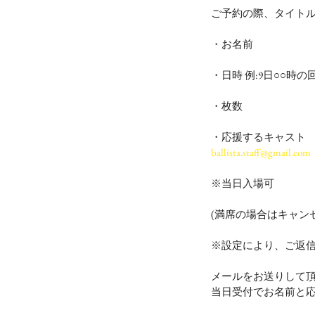
ご予約の際、タイト
・お名前
・日時 例:9日○○時の
・枚数
・応援するキャスト
ballista.staff@gmail.com
※当日入場可
(満席の場合はキャン
※設定により、ご返
メールをお送りして
当日受付でお名前と