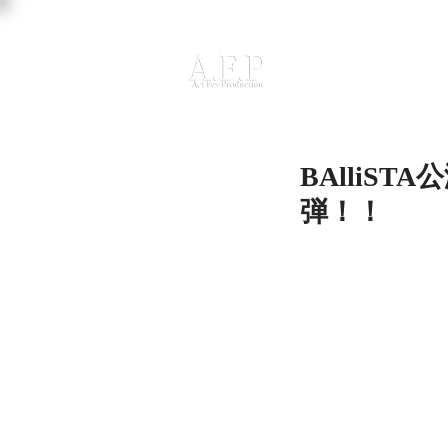
BAlliS
弾！！