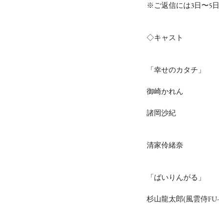
※ご返信には3日〜5
◇キャスト
「幸せのカタチ」
御崎かれん
諸岡沙紀
清家伶緒奈
「ばいりんがる」
杉山龍太郎(風雲侍FU-U