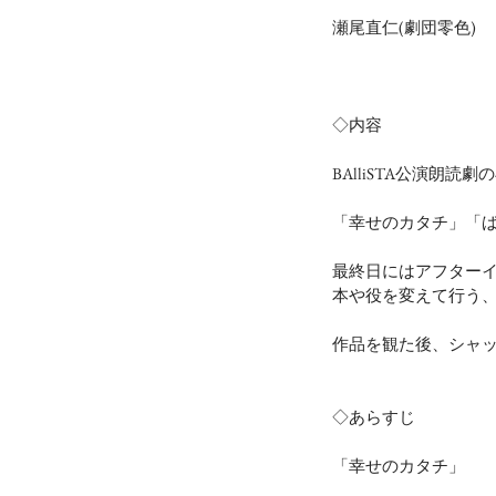
瀬尾直仁(劇団零色)
◇内容
BAlliSTA公演朗読
「幸せのカタチ」「
最終日にはアフター
本や役を変えて行う
作品を観た後、シャ
◇あらすじ
「幸せのカタチ」