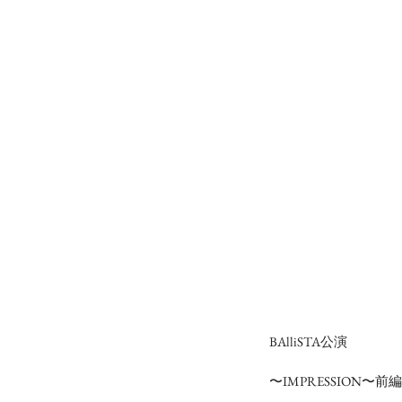
BAlliSTA公演
〜IMPRESSION〜前編