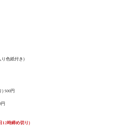
入り色紙付き)
 500円
0円
7日12時締め切り)