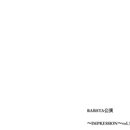
BAlliSTA公演
〜IMPRESSION〜vol.