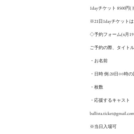
1dayチケット 8500円
※21日1dayチケット
◇予約フォーム(4月19
ご予約の際、タイト
・お名前
・日時 例:20日○○時の
・枚数
・応援するキャスト
ballista.ticket@gmail.co
※当日入場可