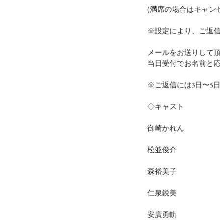
(満席の場合はキャン
※設定により、ご返
メールをお送りして
当日受付でお名前と
※ご返信には3日〜5
◇キャスト
御崎かれん
松並俊介
森裕美子
仁泉鋭美
安廣勇軌