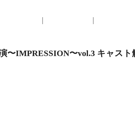
Home
News
BAlliSTA
A公演〜IMPRESSION〜vol.3 キャ