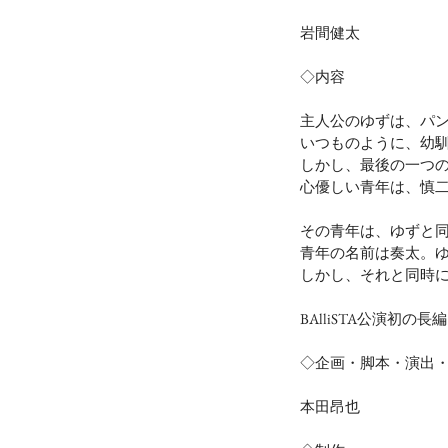
岩間健太
◇内容
主人公のゆずは、パ
いつものように、幼
しかし、最後の一つ
心優しい青年は、慎
その青年は、ゆずと
青年の名前は奏太。
しかし、それと同時
BAlliSTA公演初
◇企画・脚本・演出
本田昂也