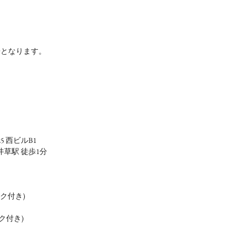
場となります。
5 西ビルB1
井草駅 徒歩1分
ンク付き)
リンク付き)