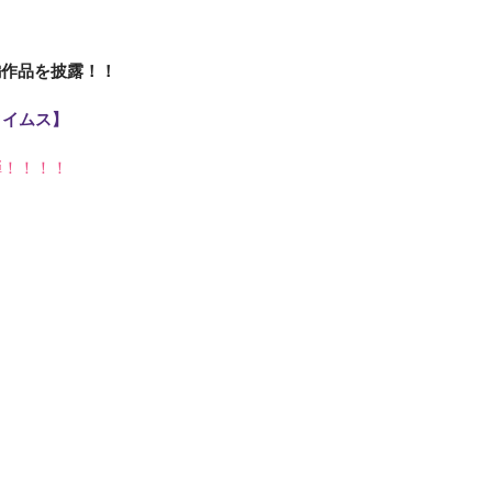
長編作品を披露！！
タイムス】
弾！！！！