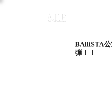
BAlliST
弾！！