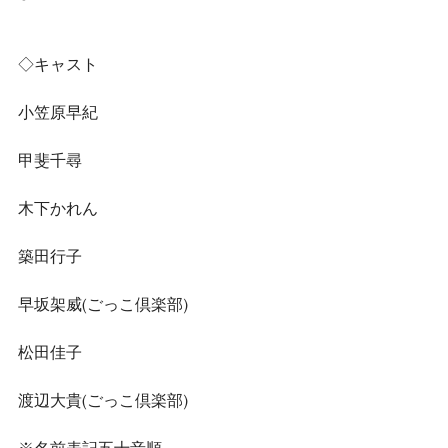
◇キャスト
小笠原早紀
甲斐千尋
木下かれん
築田行子
早坂架威(ごっこ倶楽部)
松田佳子
渡辺大貴(ごっこ倶楽部)