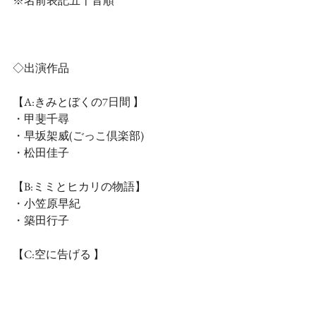
※名前表記五十音順
◇出演作品
【A:きみとぼくの7日間 】
・甲斐千尋
・早坂架威(ごっこ倶楽部)
・松田佳子
【B:ミミとヒカリの物語】
・小笠原早紀
・築田行子
【C:空に告げる 】
・木下かれん
・渡辺大貴(ごっこ倶楽部)