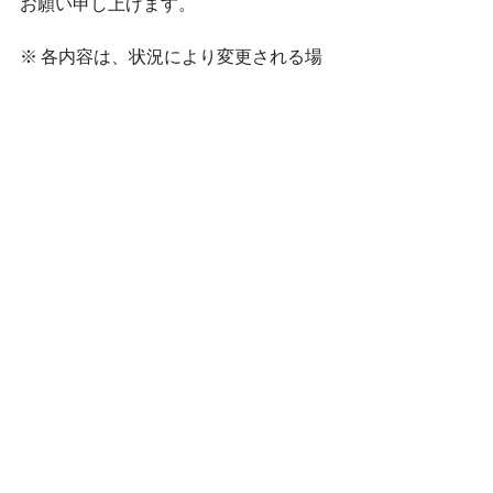
お願い申し上げます。
※ 各内容は、状況により変更される場
合がございますので、予めご了承くだ
さいませ。
◇脚本・演出
本田昂也
◇企画
BAlliSTA
RMY  STAGE
◇制作
BAlliSTA/RMY  STAGE
BAlliSTA
☆公式HP
https://www.actfesproduction.com/
☆BAlliSTA公式Twitter