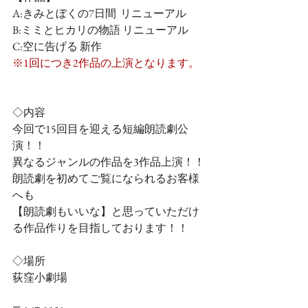
A:きみとぼくの7日間  リニューアル
B:ミミとヒカリの物語 リニューアル
C:空に告げる 新作
※1回につき2作品の上演となります。
◇内容
今回で15回目を迎える短編朗読劇公
演！！
異なるジャンルの作品を3作品上演！！
朗読劇を初めてご覧になられるお客様
へも
【朗読劇もいいな】と思っていただけ
る作品作りを目指しております！！
◇場所
荻窪小劇場