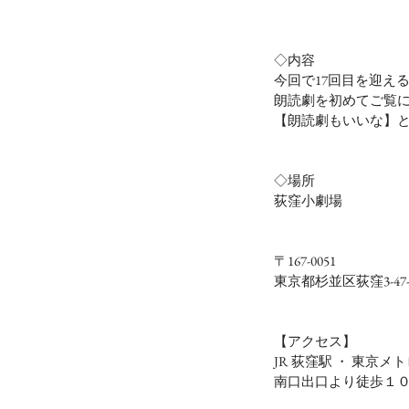
◇内容
今回で17回目を迎え
朗読劇を初めてご覧
【朗読劇もいいな】
◇場所
荻窪小劇場
〒167-0051　
東京都杉並区荻窪3-47
【アクセス】
JR 荻窪駅 ・ 東京
南口出口より徒歩１