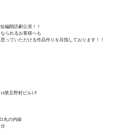
る短編朗読劇公演！！
になられるお客様へも
と思っていただける作品作りを目指しております！！
-18第五野村ビル1Ｆ
メトロ丸の内線　
０分