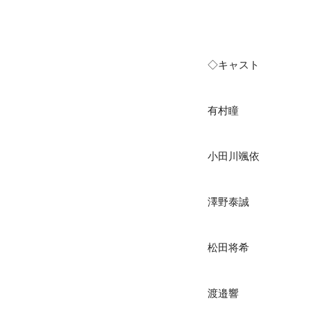
◇キャスト
有村瞳
小田川颯依
澤野泰誠
松田将希
渡邉響