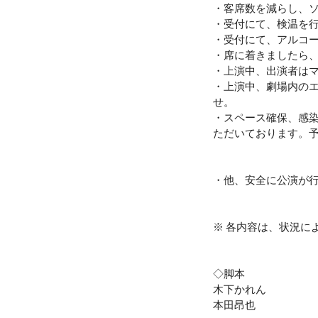
・客席数を減らし、
・受付にて、検温を行
・受付にて、アルコ
・席に着きましたら
・上演中、出演者は
・上演中、劇場内の
せ。
・スペース確保、感染
ただいております。
・他、安全に公演が
※ 各内容は、状況に
◇脚本
木下かれん
本田昂也