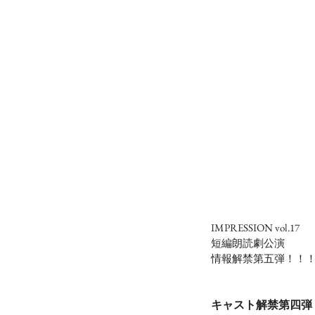
IMPRESSION vol.17
短編朗読劇公演
情報解禁第五弾！！
キャスト解禁第四弾